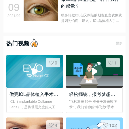
09
的感觉？
很多想做ICL但又纠结的朋友直言犹豫就
2021/09
是因为怕疼！那么， ICL晶体植入手术
真的会疼吗？
热门视频
更多
0
1
做完ICL晶体植入手术，
轻松摘镜，报考梦想职
可以潜水、攀岩......吗？
业
ICL（Implantable Collamer
"飞秒激光 联合 准分子激光矫正
Lens），是将带屈光度的人工晶
术"，我们俗称的“半飞秒”手术，
体植入虹膜与晶体之间，来达到
全程无刀、无痛、快捷！
矫正近视的目的。
4
102