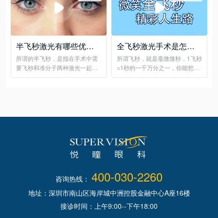
半飞秒激光有哪些优
全飞秒激光手术是怎么
点？
做的
所谓的半飞秒，是指在手术中需
所谓飞秒，就是毫微微秒，1飞秒
要飞秒和准分子两种激光一起完
=1秒的一千万分之一，你能想象
成的全激光手术
这有多快吗？
400-030-2260
咨询热线：
地址：深圳市南山区海岸城中洲控股金融中心A座16楼
接诊时间：上午9:00--下午18:00