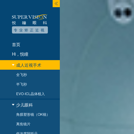
专业矫正近视
首页
Hi，悦瞳
成人近视手术
全飞秒
半飞秒
EVO-ICL晶体植入
少儿眼科
角膜塑形镜（OK镜）
离焦镜片
低浓度阿托品