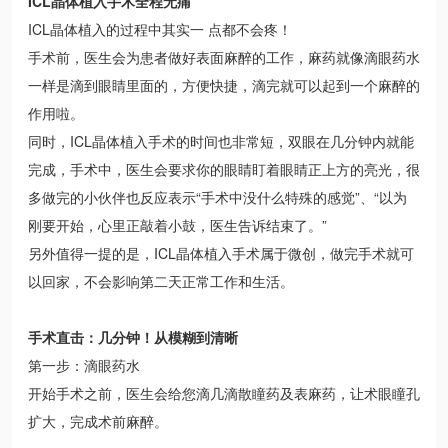
ICL晶体植入手术全程无痛
ICL晶体植入的过程中其实一 点都不会疼！
手术前，医生会为患者做好表面麻醉的工作，麻药就像滴眼药水
一样是滴到眼睛里面的，方便快捷，滴完就可以起到一个麻醉的
作用啦。
同时，ICL晶体植入手术的时间也非常短，双眼在几分钟内就能
完成，手术中，医生会要求你的眼睛盯着眼睛正上方的亮光，很
多做完的小伙伴也反应表示“手术中没什么特殊的感觉”、“以为
刚要开始，心里正敲着小鼓，医生告诉结束了。”
另外值得一提的是，ICL晶体植入手术属于微创，做完手术就可
以回家，不会影响第二天正常工作和生活。
手术直击：几分钟！从模糊到清晰
第一步：滴眼药水
开始手术之前，医生会给您滴几滴散瞳药及表麻药，让术眼瞳孔
扩大，完成术前麻醉。