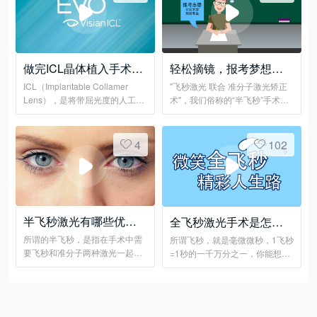
做完ICL晶体植入手术，
轻松摘镜，报考梦想职
可以潜水、攀岩......吗？
业
ICL（Implantable Collamer
"飞秒激光 联合 准分子激光矫正
Lens），是将带屈光度的人工晶
术"，我们俗称的“半飞秒”手术，
体植入虹膜与晶体之间，来达到
全程无刀、无痛、快捷！
矫正近视的目的。
4
102
半飞秒激光有哪些优
全飞秒激光手术是怎么
点？
做的
所谓的半飞秒，是指在手术中需
所谓飞秒，就是毫微微秒，1飞秒
要飞秒和准分子两种激光一起完
=1秒的一千万分之一，你能想象
成的全激光手术
这有多快吗？