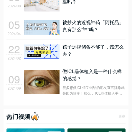
靠吗？
2024/08
05
被炒火的近视神药「阿托品」
真有那么“神”吗？
2024/04
22
孩子远视储备不够了，该怎么
办？
2024/02
做ICL晶体植入是一种什么样
09
的感觉？
很多想做ICL但又纠结的朋友直言犹豫就
2021/09
是因为怕疼！那么， ICL晶体植入手术
真的会疼吗？
热门视频
更多