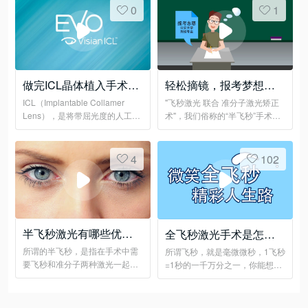
0
1
做完ICL晶体植入手术，
轻松摘镜，报考梦想职
可以潜水、攀岩......吗？
业
ICL（Implantable Collamer
"飞秒激光 联合 准分子激光矫正
Lens），是将带屈光度的人工晶
术"，我们俗称的“半飞秒”手术，
体植入虹膜与晶体之间，来达到
全程无刀、无痛、快捷！
矫正近视的目的。
4
102
半飞秒激光有哪些优
全飞秒激光手术是怎么
点？
做的
所谓的半飞秒，是指在手术中需
所谓飞秒，就是毫微微秒，1飞秒
要飞秒和准分子两种激光一起完
=1秒的一千万分之一，你能想象
成的全激光手术
这有多快吗？