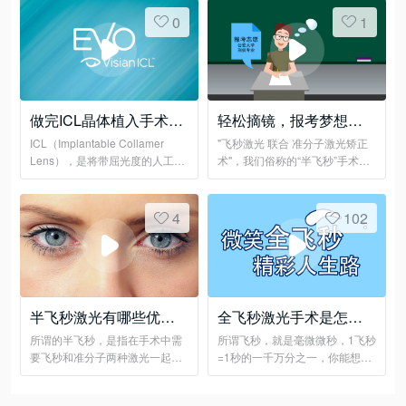
0
1
做完ICL晶体植入手术，
轻松摘镜，报考梦想职
可以潜水、攀岩......吗？
业
ICL（Implantable Collamer
"飞秒激光 联合 准分子激光矫正
Lens），是将带屈光度的人工晶
术"，我们俗称的“半飞秒”手术，
体植入虹膜与晶体之间，来达到
全程无刀、无痛、快捷！
矫正近视的目的。
4
102
半飞秒激光有哪些优
全飞秒激光手术是怎么
点？
做的
所谓的半飞秒，是指在手术中需
所谓飞秒，就是毫微微秒，1飞秒
要飞秒和准分子两种激光一起完
=1秒的一千万分之一，你能想象
成的全激光手术
这有多快吗？