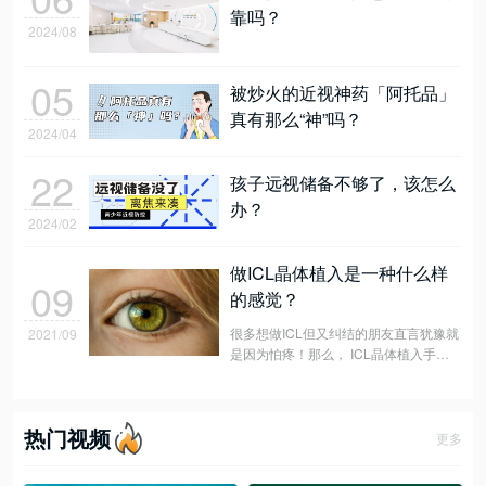
靠吗？
2024/08
05
被炒火的近视神药「阿托品」
真有那么“神”吗？
2024/04
22
孩子远视储备不够了，该怎么
办？
2024/02
做ICL晶体植入是一种什么样
09
的感觉？
很多想做ICL但又纠结的朋友直言犹豫就
2021/09
是因为怕疼！那么， ICL晶体植入手术
真的会疼吗？
热门视频
更多